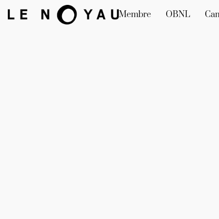
Membre
OBNL
Ca