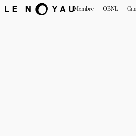
Membre
OBNL
Ca